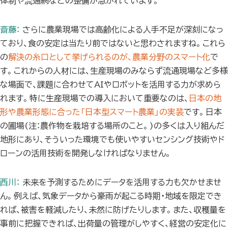
体制や流通網などの整備が急がれています。
斎藤：
さらに農業現場では高齢化による人手不足が深刻になっ
ており、食の安定は当たり前ではないと思わされますね。これら
の
解決の糸口として挙げられるのが、農業分野のスマート化
で
す。これからの人材には、生産現場のみならず流通現場など多様
な場面で、課題に合わせてAIやロボットを活用する力が求めら
れます。特に生産現場での導入において重要なのは、
日本の地
形や農業形態に合った「日本型スマート農業」の実装
です。日本
の圃場(注：農作物を栽培する場所のこと。)の多くは入り組んだ
地形にあり、そういった環境でも使いやすいセンシング技術やド
ローンの活用技術を開発しなければなりません。
西川：
未来を予測するためにデータを活用する力も欠かせませ
ん。例えば、気象データから豪雨が起こる時期・地域を限定でき
れば、被害を軽減したり、未然に防げたりします。また、収穫量を
事前に把握できれば、出荷量の管理がしやすく、経営の安定化に