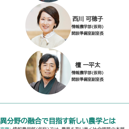
西川 可穂子
情報農学部(仮称)
開設準備室副室長
檀 一平太
情報農学部(仮称)
開設準備室副室長
異分野の融合で目指す新しい農学とは