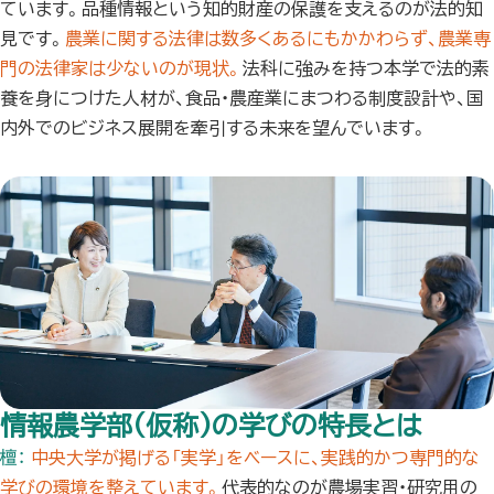
ています。品種情報という知的財産の保護を支えるのが法的知
見です。
農業に関する法律は数多くあるにもかかわらず、農業専
門の法律家は少ないのが現状。
法科に強みを持つ本学で法的素
養を身につけた人材が、食品・農産業にまつわる制度設計や、国
内外でのビジネス展開を牽引する未来を望んでいます。
情報農学部(仮称)の学びの特長とは
檀：
中央大学が掲げる「実学」をベースに、実践的かつ専門的な
学びの環境を整えています。
代表的なのが農場実習・研究用の