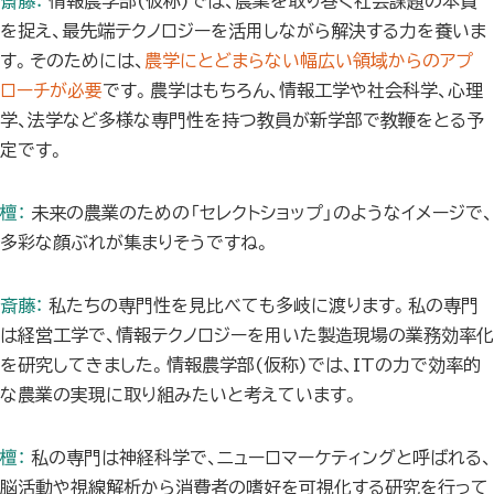
斎藤：
情報農学部(仮称)では、農業を取り巻く社会課題の本質
を捉え、最先端テクノロジーを活用しながら解決する力を養いま
す。そのためには、
農学にとどまらない幅広い領域からのアプ
ローチが必要
です。農学はもちろん、情報工学や社会科学、心理
学、法学など多様な専門性を持つ教員が新学部で教鞭をとる予
定です。
檀：
未来の農業のための「セレクトショップ」のようなイメージで、
多彩な顔ぶれが集まりそうですね。
斎藤：
私たちの専門性を見比べても多岐に渡ります。私の専門
は経営工学で、情報テクノロジーを用いた製造現場の業務効率化
を研究してきました。情報農学部(仮称)では、ITの力で効率的
な農業の実現に取り組みたいと考えています。
檀：
私の専門は神経科学で、ニューロマーケティングと呼ばれる、
脳活動や視線解析から消費者の嗜好を可視化する研究を行って