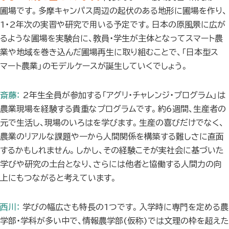
圃場です。多摩キャンパス周辺の起伏のある地形に圃場を作り、
1・2年次の実習や研究で用いる予定です。日本の原風景に広が
るような圃場を実験台に、教員・学生が主体となってスマート農
業や地域を巻き込んだ圃場再生に取り組むことで、「日本型ス
マート農業」のモデルケースが誕生していくでしょう。
斎藤：
2年生全員が参加する「アグリ・チャレンジ・プログラム」は
農業現場を経験する貴重なプログラムです。約6週間、生産者の
元で生活し、現場のいろはを学びます。生産の喜びだけでなく、
農業のリアルな課題や一から人間関係を構築する難しさに直面
するかもしれません。しかし、その経験こそが実社会に基づいた
学びや研究の土台となり、さらには他者と協働する人間力の向
上にもつながると考えています。
西川：
学びの幅広さも特長の1つです。入学時に専門を定める農
学部・学科が多い中で、情報農学部(仮称)では文理の枠を超えた